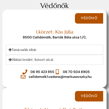
Védőnők
VÉDŐNŐ
1.körzet: Kiss Júlia
9500 Celldömölk, Bartók Béla utca 1./C.
Tanácsadás ideje
Ellátási terület /körzet utcái
06 95 423 955
06 70 504 8905
celldomolk1.vedono@markusovszky.hu
VÉDŐNŐ