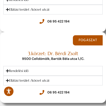
Ellátási terület /körzet utcái
06 95 422 194
FOGÁSZAT
3.körzet: Dr. Bérdi Zsolt
9500 Celldömölk, Bartók Béla utca 1./C.
Rendelési idő
Ellátási terület /körzet utcái
06 95 422 194