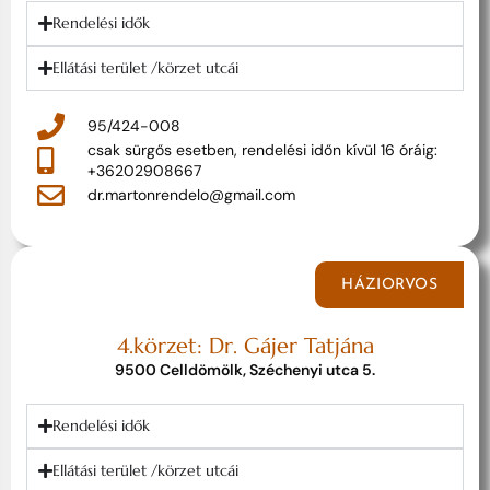
Rendelési idők
Ellátási terület /körzet utcái
95/424-008
csak sürgős esetben, rendelési időn kívül 16 óráig:
+36202908667
dr.martonrendelo@gmail.com
HÁZIORVOS
4.körzet: Dr. Gájer Tatjána
9500 Celldömölk, Széchenyi utca 5.
Rendelési idők
Ellátási terület /körzet utcái