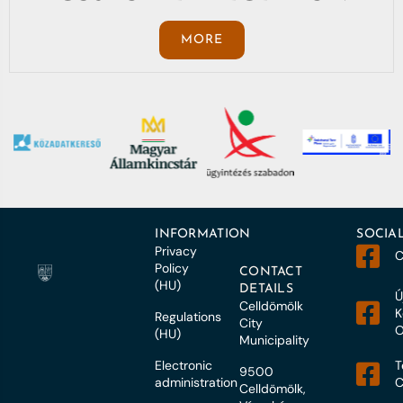
MORE
INFORMATION
SOCIA
Privacy
C
Policy
CONTACT
(HU)
DETAILS
Ú
Celldömölk
K
Regulations
City
O
(HU)
Municipality
Electronic
T
9500
administration
C
Celldömölk,