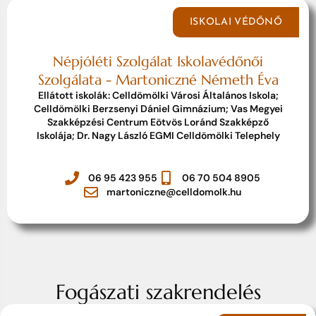
ISKOLAI VÉDŐNŐ
Népjóléti Szolgálat Iskolavédőnői
Szolgálata - Martoniczné Németh Éva
Ellátott iskolák: Celldömölki Városi Általános Iskola;
Celldömölki Berzsenyi Dániel Gimnázium; Vas Megyei
Szakképzési Centrum Eötvös Loránd Szakképző
Iskolája; Dr. Nagy László EGMI Celldömölki Telephely
06 95 423 955
06 70 504 8905
martoniczne@celldomolk.hu
Fogászati szakrendelés