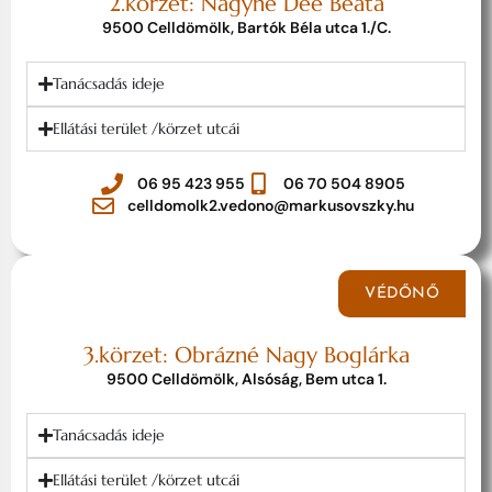
2.körzet: Nagyné Deé Beáta
9500 Celldömölk, Bartók Béla utca 1./C.
Tanácsadás ideje
Ellátási terület /körzet utcái
06 95 423 955
06 70 504 8905
celldomolk2.vedono@markusovszky.hu
VÉDŐNŐ
3.körzet: Obrázné Nagy Boglárka
9500 Celldömölk, Alsóság, Bem utca 1.
Tanácsadás ideje
Ellátási terület /körzet utcái