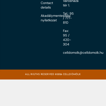
Városháza
Contact
tér 1.
details
Tel.: 95
Akadálymentesítési
/ 777-
nyilatkozat
810
Fax:
95 /
420-
304
celldomolk@celldomolk.hu
ALL RIGTHS RESERVED ©2026 CELLDÖMÖLK