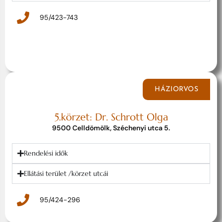
95/423-743
HÁZIORVOS
5.körzet: Dr. Schrott Olga
9500 Celldömölk, Széchenyi utca 5.
Rendelési idők
Ellátási terület /körzet utcái
95/424-296