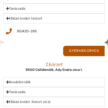
Tanácsadás
Ellátási terület 1.körzet
95/420-295
GYERMEKORVOS
2.körzet
9500 Celldömölk, Ady Endre utca 1.
Rendelési idők
Tanácsadás
Ellátási terület /körzet utcái