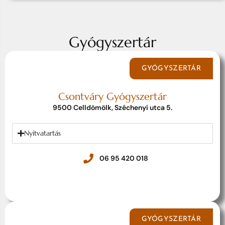
Gyógyszertár
GYÓGYSZERTÁR
Csontváry Gyógyszertár
9500 Celldömölk, Széchenyi utca 5.
Nyitvatartás
06 95 420 018
GYÓGYSZERTÁR