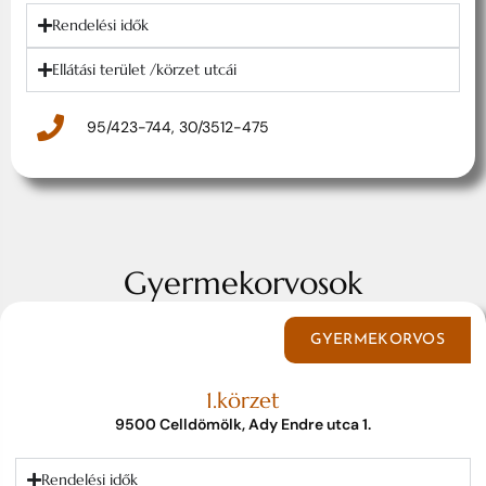
Rendelési idők
Ellátási terület /körzet utcái
95/423-744, 30/3512-475
Gyermekorvosok
GYERMEKORVOS
1.körzet
9500 Celldömölk, Ady Endre utca 1.
Rendelési idők