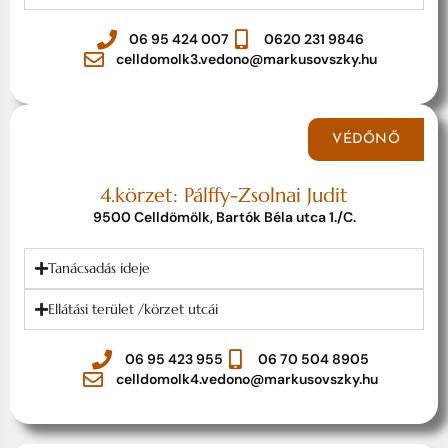
06 95 424 007
0620 231 9846
celldomolk3.vedono@markusovszky.hu
VÉDŐNŐ
4.körzet: Pálffy-Zsolnai Judit
9500 Celldömölk, Bartók Béla utca 1./C.
Tanácsadás ideje
Ellátási terület /körzet utcái
06 95 423 955
06 70 504 8905
celldomolk4.vedono@markusovszky.hu