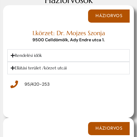
HÁZIORVOS
1.körzet: Dr. Mojzes Szonja
9500 Celldömölk, Ady Endre utca 1.
Rendelési idők
Ellátási terület /körzet utcái
95/420-253
HÁZIORVOS