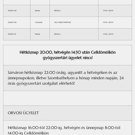
2026.07.29
Szerda
KISCELLI
17:00–20:00
2026.07.30
Csütörtök
CELLI SZENT MÁRTON
17:00–20:00
2026.07.31
Péntek
KISCELLI
17:00–20:00
Hétköznap 20:00, hétvégén 14:30 után Celldömölkön
gyógyszertári ügyelet nincs!
Sárváron hétköznap 22:00 óráig, ugyanitt a hétvégéken és az
ünnepnapokon, illetve Szombathelyen a hónap minden napján, 24
órás gyógyszertári szolgálat elérhető!
ORVOSI ÜGYELET
Hétköznap 16:00-tól 22:00-ig, hétvégén és ünnepnap 8:00-tól
14:00-ig Celldömölkön