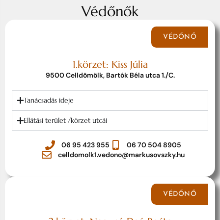
Védőnők
VÉDŐNŐ
1.körzet: Kiss Júlia
9500 Celldömölk, Bartók Béla utca 1./C.
Tanácsadás ideje
Ellátási terület /körzet utcái
06 95 423 955
06 70 504 8905
celldomolk1.vedono@markusovszky.hu
VÉDŐNŐ