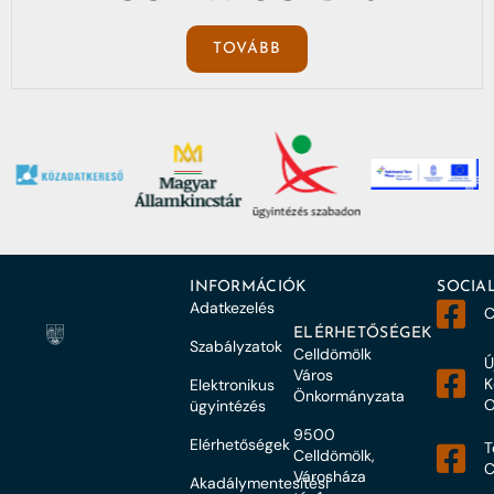
TOVÁBB
INFORMÁCIÓK
SOCIA
Adatkezelés
C
ELÉRHETŐSÉGEK
Szabályzatok
Celldömölk
Ú
Város
K
Elektronikus
Önkormányzata
O
ügyintézés
9500
Elérhetőségek
T
Celldömölk,
C
Városháza
Akadálymentesítési