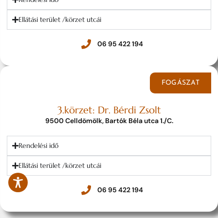
Ellátási terület /körzet utcái
06 95 422 194
FOGÁSZAT
3.körzet: Dr. Bérdi Zsolt
9500 Celldömölk, Bartók Béla utca 1./C.
Rendelési idő
Ellátási terület /körzet utcái
06 95 422 194