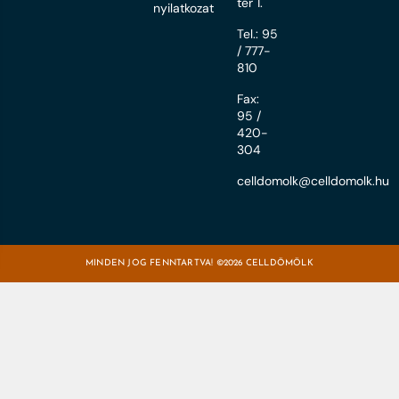
tér 1.
nyilatkozat
Tel.: 95
/ 777-
810
Fax:
95 /
420-
304
celldomolk@celldomolk.hu
MINDEN JOG FENNTARTVA! ©2026 CELLDÖMÖLK