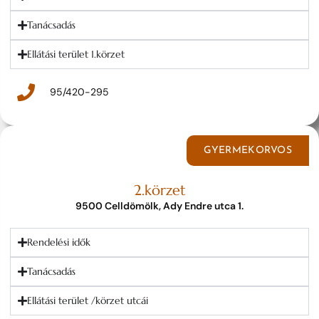
Tanácsadás
Ellátási terület 1.körzet
95/420-295
GYERMEKORVOS
2.körzet
9500 Celldömölk, Ady Endre utca 1.
Rendelési idők
Tanácsadás
Ellátási terület /körzet utcái