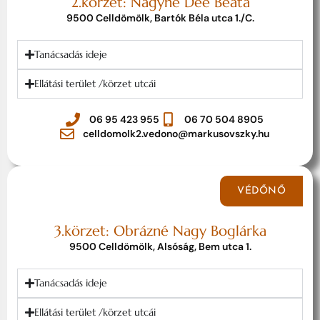
2.körzet: Nagyné Deé Beáta
9500 Celldömölk, Bartók Béla utca 1./C.
Tanácsadás ideje
Ellátási terület /körzet utcái
06 95 423 955
06 70 504 8905
celldomolk2.vedono@markusovszky.hu
VÉDŐNŐ
3.körzet: Obrázné Nagy Boglárka
9500 Celldömölk, Alsóság, Bem utca 1.
Tanácsadás ideje
Ellátási terület /körzet utcái