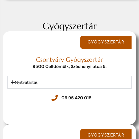
Gyógyszertár
GYÓGYSZERTÁR
Csontváry Gyógyszertár
9500 Celldömölk, Széchenyi utca 5.
Nyitvatartás
06 95 420 018
GYÓGYSZERTÁR