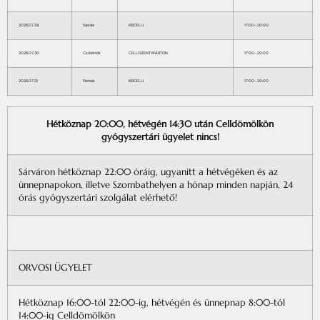
2026.07.29
Szerda
KISCELLI
17:00–20:00
2026.07.30
Csütörtök
CELLI SZENT MÁRTON
17:00–20:00
2026.07.31
Péntek
KISCELLI
17:00–20:00
Hétköznap 20:00, hétvégén 14:30 után Celldömölkön
gyógyszertári ügyelet nincs!
Sárváron hétköznap 22:00 óráig, ugyanitt a hétvégéken és az
ünnepnapokon, illetve Szombathelyen a hónap minden napján, 24
órás gyógyszertári szolgálat elérhető!
ORVOSI ÜGYELET
Hétköznap 16:00-tól 22:00-ig, hétvégén és ünnepnap 8:00-tól
14:00-ig Celldömölkön