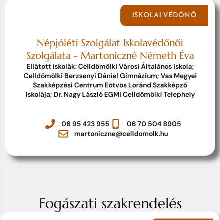
ISKOLAI VÉDŐNŐ
Népjóléti Szolgálat Iskolavédőnői
Szolgálata - Martoniczné Németh Éva
Ellátott iskolák: Celldömölki Városi Általános Iskola;
Celldömölki Berzsenyi Dániel Gimnázium; Vas Megyei
Szakképzési Centrum Eötvös Loránd Szakképző
Iskolája; Dr. Nagy László EGMI Celldömölki Telephely
06 95 423 955
06 70 504 8905
martoniczne@celldomolk.hu
Fogászati szakrendelés