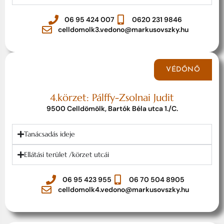
06 95 424 007
0620 231 9846
celldomolk3.vedono@markusovszky.hu
VÉDŐNŐ
4.körzet: Pálffy-Zsolnai Judit
9500 Celldömölk, Bartók Béla utca 1./C.
Tanácsadás ideje
Ellátási terület /körzet utcái
06 95 423 955
06 70 504 8905
celldomolk4.vedono@markusovszky.hu