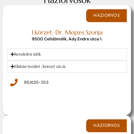
HÁZIORVOS
1.körzet: Dr. Mojzes Szonja
9500 Celldömölk, Ady Endre utca 1.
Rendelési idők
Ellátási terület /körzet utcái
95/420-253
HÁZIORVOS