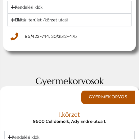
Rendelési idők
Ellátási terület /körzet utcái
95/423-744, 30/3512-475
Gyermekorvosok
GYERMEKORVOS
1.körzet
9500 Celldömölk, Ady Endre utca 1.
Rendelési idők