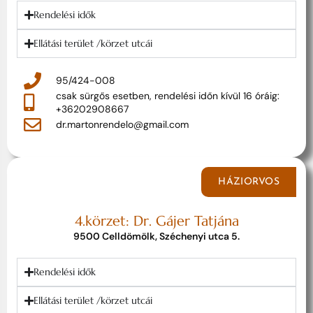
Rendelési idők
Ellátási terület /körzet utcái
95/424-008
csak sürgős esetben, rendelési időn kívül 16 óráig:
+36202908667
dr.martonrendelo@gmail.com
HÁZIORVOS
4.körzet: Dr. Gájer Tatjána
9500 Celldömölk, Széchenyi utca 5.
Rendelési idők
Ellátási terület /körzet utcái