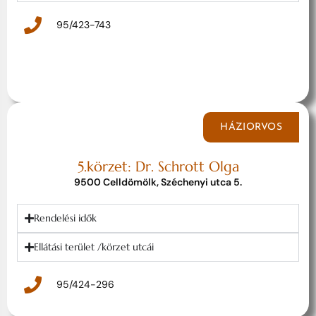
95/423-743
HÁZIORVOS
5.körzet: Dr. Schrott Olga
9500 Celldömölk, Széchenyi utca 5.
Rendelési idők
Ellátási terület /körzet utcái
95/424-296