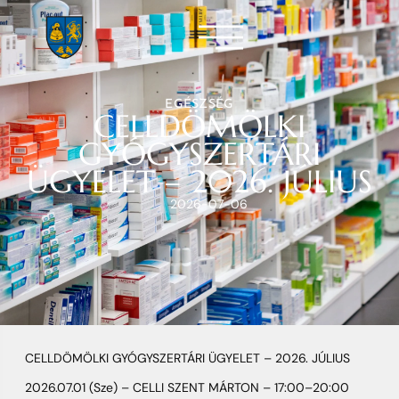
EGÉSZSÉG
CELLDÖMÖLKI
GYÓGYSZERTÁRI
ÜGYELET – 2026. JÚLIUS
2026-07-06
CELLDÖMÖLKI GYÓGYSZERTÁRI ÜGYELET – 2026. JÚLIUS
2026.07.01 (Sze) – CELLI SZENT MÁRTON – 17:00–20:00