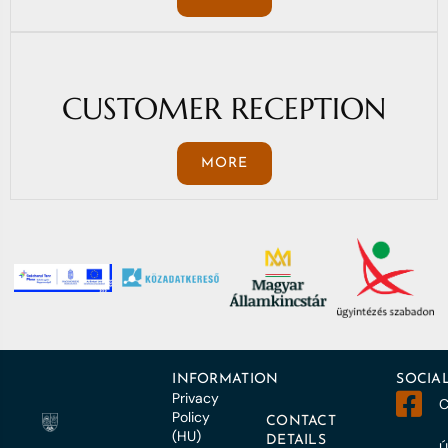
CUSTOMER RECEPTION
MORE
INFORMATION
SOCIA
Privacy
C
Policy
CONTACT
(HU)
DETAILS