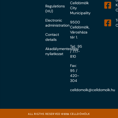
Ú
Celldömölk
K
Regulations
City
O
(HU)
Municipality
Electronic
T
9500
administration
C
Celldömölk,
Városháza
Contact
tér 1.
details
Tel.: 95
Akadálymentesítési
/ 777-
nyilatkozat
810
Fax:
95 /
420-
304
celldomolk@celldomolk.hu
ALL RIGTHS RESERVED ©2026 CELLDÖMÖLK