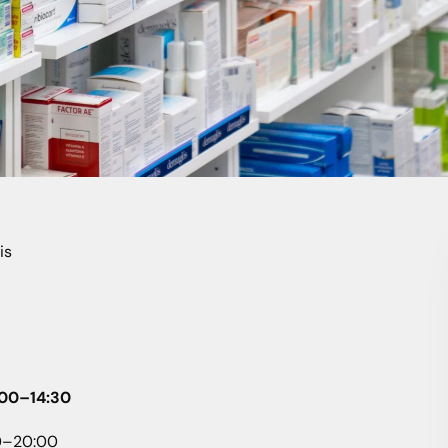
is
:00–14:30
00–20:00