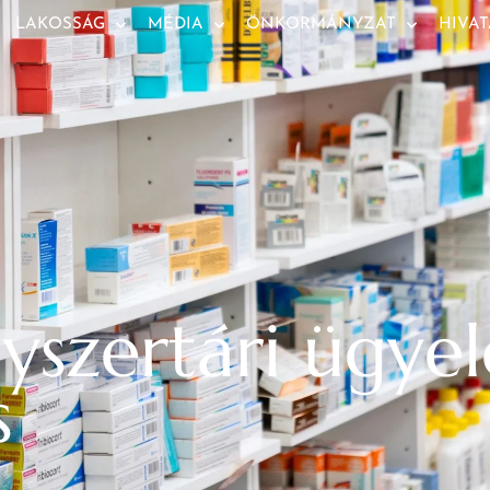
LAKOSSÁG
MÉDIA
ÖNKORMÁNYZAT
HIVAT
szertári ügyel
s