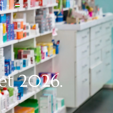
AL
HU
et 2026.