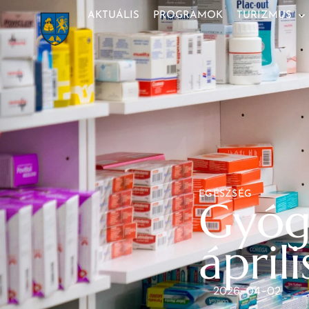
AKTUÁLIS
PROGRAMOK
TURIZMUS
EGÉSZSÉG
Gyógy
áprili
2026-04-02