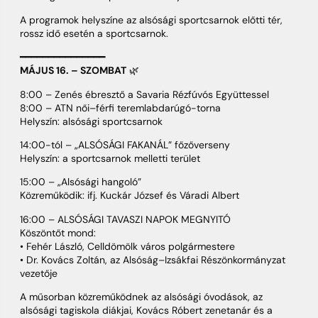
A programok helyszíne az alsósági sportcsarnok előtti tér,
rossz idő esetén a sportcsarnok.
━━━━━━━━━━━━━━━
MÁJUS 16. – SZOMBAT
🌿
8:00 – Zenés ébresztő a Savaria Rézfúvós Együttessel
8:00 – ATN női–férfi teremlabdarúgó-torna
Helyszín: alsósági sportcsarnok
14:00-tól – „ALSÓSÁGI FAKANÁL” főzőverseny
Helyszín: a sportcsarnok melletti terület
15:00 – „Alsósági hangoló”
Közreműködik: ifj. Kuckár József és Váradi Albert
16:00 – ALSÓSÁGI TAVASZI NAPOK MEGNYITÓ
Köszöntőt mond:
• Fehér László, Celldömölk város polgármestere
• Dr. Kovács Zoltán, az Alsóság–Izsákfai Részönkormányzat
vezetője
A műsorban közreműködnek az alsósági óvodások, az
alsósági tagiskola diákjai, Kovács Róbert zenetanár és a