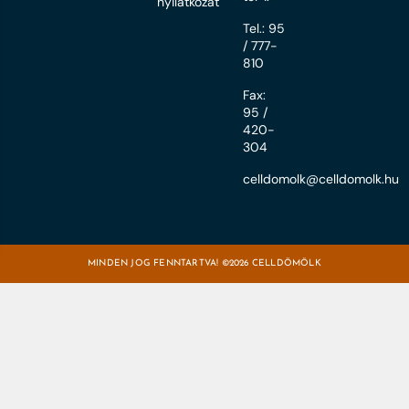
nyilatkozat
Tel.: 95
/ 777-
810
Fax:
95 /
420-
304
celldomolk@celldomolk.hu
MINDEN JOG FENNTARTVA! ©2026 CELLDÖMÖLK