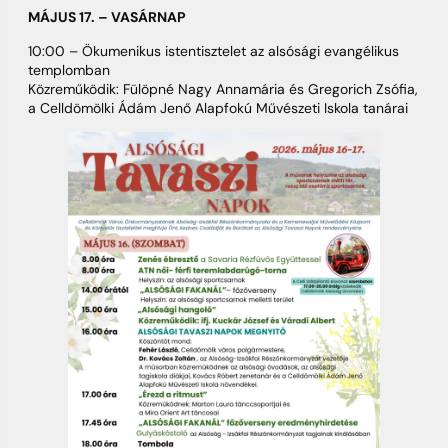
MÁJUS 17. – VASÁRNAP
10:00 – Ökumenikus istentisztelet az alsósági evangélikus
templomban
Közreműködik: Fülöpné Nagy Annamária és Gregorich Zsófia,
a Celldömölki Ádám Jenő Alapfokú Művészeti Iskola tanárai