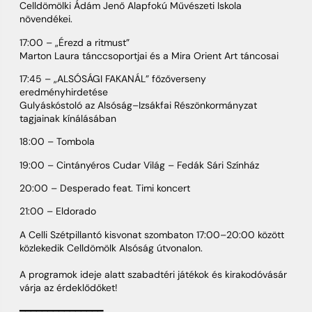
Celldömölki Ádám Jenő Alapfokú Művészeti Iskola
növendékei.
17:00 – „Érezd a ritmust”
Marton Laura tánccsoportjai és a Mira Orient Art táncosai
17:45 – „ALSÓSÁGI FAKANÁL” főzőverseny
eredményhirdetése
Gulyáskóstoló az Alsóság–Izsákfai Részönkormányzat
tagjainak kínálásában
18:00 – Tombola
19:00 – Cintányéros Cudar Világ – Fedák Sári Színház
20:00 – Desperado feat. Timi koncert
21:00 – Eldorado
A Celli Szétpillantó kisvonat szombaton 17:00–20:00 között
közlekedik Celldömölk Alsóság útvonalon.
A programok ideje alatt szabadtéri játékok és kirakodóvásár
várja az érdeklődőket!
━━━━━━━━━━━━━━━