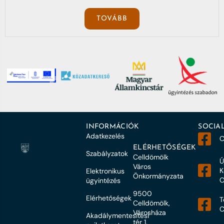
TOVÁBB
INFORMÁCIÓK
SOCIA
Adatkezelés
C
ELÉRHETŐSÉGEK
Szabályzatok
Celldömölk
Ú
Város
K
Elektronikus
Önkormányzata
O
ügyintézés
9500
Elérhetőségek
T
Celldömölk,
C
Városháza
Akadálymentesítési
tér 1.