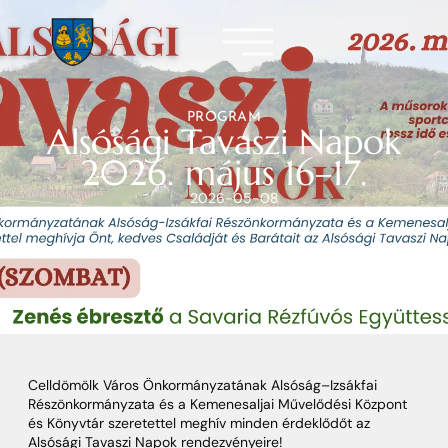
PROGRAM
Alsósági Tavaszi Napok
2026. május 16–17.
2026-05-08
Celldömölk Város Önkormányzatának Alsóság–Izsákfai
Részönkormányzata és a Kemenesaljai Művelődési Központ
és Könyvtár szeretettel meghív minden érdeklődőt az
Alsósági Tavaszi Napok rendezvényeire!