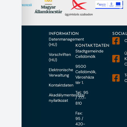
INFORMATION
SOCIA
Datenmanagement
C
(HU)
KONTAKTDATEN
Stadtgemeinde
Ú
Vorschriften
Celldömölk
K
(HU)
O
9500
Elektronische
Celldömölk,
Verwaltung
T
Városháza
C
tér 1.
Kontaktdaten
Tel.: 95
Akadálymentesítési
/ 777-
nyilatkozat
810
Fax:
95 /
420-