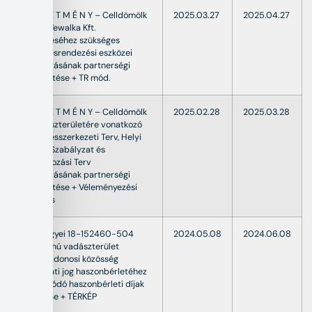
H I R D E T M É N Y – Celldömölk
2025.03.27
2025.04.27
város Wewalka Kft.
fejlesztéséhez szükséges
településrendezési eszközei
módosításának partnerségi
egyeztetése + TR mód.
H I R D E T M É N Y – Celldömölk
2025.02.28
2025.03.28
4 db részterületére vonatkozó
Településszerkezeti Terv, Helyi
Építési Szabályzat és
Szabályozási Terv
módosításának partnerségi
egyeztetése + Véleményezési
műleírás
Vas megyei 18-152460-504
2024.05.08
2024.06.08
kódszámú vadászterület
földtulajdonosi közösség
vadászati jog haszonbérletéhez
kapcsolódó haszonbérleti díjak
kifizetése + TÉRKÉP