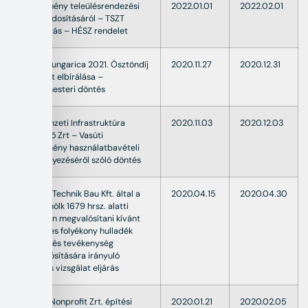
Hirdetmény teleülésrendezési
2022.01.01
2022.02.01
terv módosításáról – TSZT
módosítás – HÉSZ rendelet
Bursa Hungarica 2021. Ösztöndíj
2020.11.27
2020.12.31
pályázat elbírálása –
Polgármesteri döntés
NIF Nemzeti Infrastruktúra
2020.11.03
2020.12.03
Fejlesztő Zrt – Vasúti
létesítmény használatbavételi
engedélyezéséről szóló döntés
A Glass Technik Bau Kft. által a
2020.04.15
2020.04.30
Celldömölk 1679 hrsz. alatti
területen megvalósítani kívánt
veszélyes folyékony hulladék
előkezelés tevékenység
megvalósítására irányuló
előzetes vizsgálat eljárás
SZOVA Nonprofit Zrt. építési
2020.01.21
2020.02.05