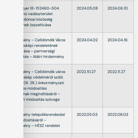
Vas megyei 18-152460-504
2024.05.08
2024.06.10
kódszámú vadászterület
földtulajdonosi közösség
gyűlésének összehívása
Hirdetmény – Celldömölk Város
2024.04.02
2024.04.16
Településképi rendeletének
módosítása – partnerségi
egyeztetés – Aláírt hirdetmény
Hirdetmény – Celldömölk város
2022.10.27
2022.11.27
településkép védelméről szóló
4/2019. (III. 28.) önkormányzati
rendelete módosítási
eljárásának megindításáról –
Rendelet módosítás szövege
Hirdetmény településrendezési
2022.05.03
2022.06.03
terv módosításáról –
Hirdetmény – HÉSZ rendelet