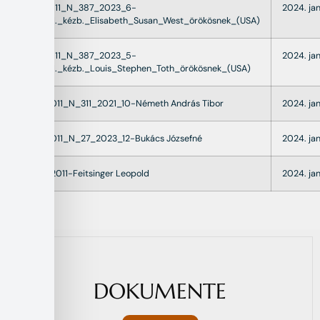
22011_N_387_2023_6-
2024. ja
hird._kézb._Elisabeth_Susan_West_örökösnek_(USA)
22011_N_387_2023_5-
2024. jan
hird._kézb._Louis_Stephen_Toth_örökösnek_(USA)
22011_N_311_2021_10-Németh András Tibor
2024. jan
22011_N_27_2023_12-Bukács Józsefné
2024. jan
K22011-Feitsinger Leopold
2024. ja
DOKUMENTE