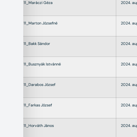
22011_Maráczi Géza
2024. au
22011_Marton Józsefné
2024. au
22011_Bakk Sándor
2024. au
22011_Busznyák Istvánné
2024. au
22011_Darabos József
2024. au
22011_Farkas József
2024. au
22011_Horváth János
2024. au