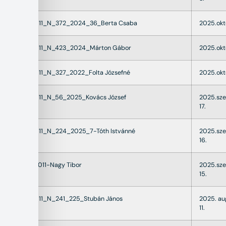
22011_N_372_2024_36_Berta Csaba
2025.okt
22011_N_423_2024_Márton Gábor
2025.okt
22011_N_327_2022_Folta Józsefné
2025.okt
22011_N_56_2025_Kovács József
2025.sz
17.
22011_N_224_2025_7-Tóth Istvánné
2025.sz
16.
K22011-Nagy Tibor
2025.sz
15.
22011_N_241_225_Stubán János
2025. au
11.