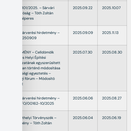
25.P.20.101/2025. – Sárvári
2025.09.22
2025.10.07
Járásbíróság – Tóth Zoltán
Roland alperes
Ingatlanárverési hirdetmény –
2025.09.09
2025.11.13
301061/250909
HIRDETMÉNY – Celldömölk
2025.07.30
2025.08.30
település Helyi Építési
Szabályzatának egyszerűsített
eljárásban történő módosítása
partnerségi egyeztetés –
lakossági fórum – Módosító
rendelet
Ingatlanárverési hirdetmény –
2025.06.06
2025.08.27
VA/AF-FO/00162-10/2025
Szombathelyi Törvényszék –
2025.06.04
2025.06.19
Hirdetmény – Tóth Zoltán
Roland