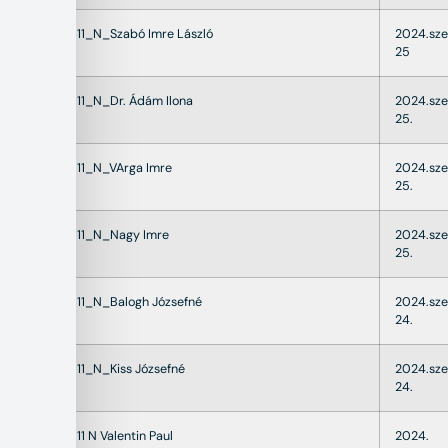
22011_N_Szabó Imre László
2024.sz
25
22011_N_Dr. Ádám Ilona
2024.sz
25.
22011_N_VArga Imre
2024.sz
25.
22011_N_Nagy Imre
2024.sz
25.
22011_N_Balogh Józsefné
2024.sz
24.
22011_N_Kiss Józsefné
2024.sz
24.
22011 N Valentin Paul
2024.