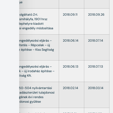
engedélye
OPAL Szolgáltató Zrt.
2018.09.11
2018.09.26
Kemenesmihályfa, 1901 hrsz
alatti telephelyre kiadott
működési engedély módosítása
Építési engedélyezési eljárás –
2018.06.14
2018.07.14
szüneteltetés – Répcelak – új
irodaház építése – Kiss Segítség
Kft.
Építési engedélyezési eljárás –
2018.06.13
2018.07.13
Répcelak – új irodaház építése –
Kiss Segítség Kft.
18-152350-504 nyilvántartási
2018.02.14
2018.03.14
számú vadászterület tulajdonosi
közösségének évi rendes
földtulajdonosi gyűlése