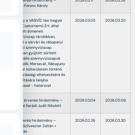
Ingó árverési hirdetmény –
2026.03.11
2026.03.26
Horváth Ferenc Károly
Engedély a VASIVÍZ Vas megyei
2026.03.05
2026.03.20
Víz- és Csatornamű Zrt. által
merseváti átmeneti
szennyvíziszap tárolókban,
valamint a sárvári és rábapatyi
átmeneti szennyvíziszap
tárolókban gyűjtött sűrített
kommunális szennyvíziszapok
Celldömölk, Mersevát, Rábapaty
és Sárvár külterületein történő
mezőgazdasági elhelyezésére és
hasznosítására talajba
injektálással – határozat
Ingatlan árverési hirdetmény –
2026.03.04
2026.05.06
Palotainé Karádi Judit Nikolett
Ingó árverési hirdetmény –
2026.02.26
2026.03.30
Szórádi Szilveszter Zoltán +
módosítás