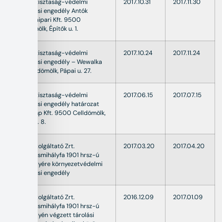
Levegőtisztaság-védelmi
2017.10.31
2017.11.30
működési engedély Antók
Nyomdaipari Kft. 9500
Celldömölk, Építők u. 1.
Levegőtisztaság-védelmi
2017.10.24
2017.11.24
működési engedély – Wewalka
Kft. Celldömölk, Pápai u. 27.
Levegőtisztaság-védelmi
2017.06.15
2017.07.15
működési engedély határozat
Cellcomp Kft. 9500 Celldömölk,
Építők u. 8.
OPÁL Szolgáltató Zrt.
2017.03.20
2017.04.20
Kemenesmihályfa 1901 hrsz-ú
telephelyére környezetvédelmi
működési engedély
OPAL Szolgáltató Zrt.
2016.12.09
2017.01.09
Kemenesmihályfa 1901 hrsz-ú
telephelyén végzett tárolási