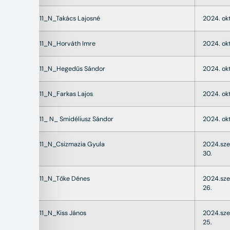
22011_N_Takács Lajosné
2024. okt
22011_N_Horváth Imre
2024. okt
22011_N_Hegedűs Sándor
2024. okt
22011_N_Farkas Lajos
2024. okt
22011_ N_ Smidéliusz Sándor
2024. okt
22011_N_Csizmazia Gyula
2024.sz
30.
22011_N_Tőke Dénes
2024.sz
26.
22011_N_Kiss János
2024.sz
25.