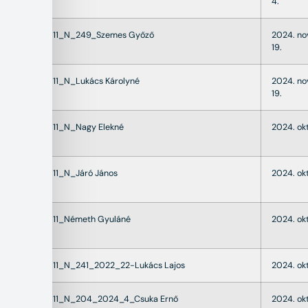
4.
22011_N_249_Szemes Győző
2024. n
19.
22011_N_Lukács Károlyné
2024. n
19.
22011_N_Nagy Elekné
2024. okt
22011_N_Járó János
2024. okt
22011_Németh Gyuláné
2024. ok
22011_N_241_2022_22-Lukács Lajos
2024. ok
22011_N_204_2024_4_Csuka Ernő
2024. ok