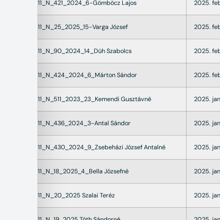
22011_N_421_2024_6-Gömböcz Lajos
2025. fe
22011_N_25_2025_15-Varga József
2025. fe
22011_N_90_2024_14_Düh Szabolcs
2025. fe
22011_N_424_2024_6_Márton Sándor
2025. feb
22011_N_511_2023_23_Kemendi Gusztávné
2025. jan
22011_N_436_2024_3-Antal Sándor
2025. jan
22011_N_430_2024_9_Zsebeházi József Antalné
2025. jan
22011_N_18_2025_4_Bella Józsefné
2025. jan
22011_N_20_2025 Szalai Teréz
2025. jan
22011_N_19_2025 Tóth Sándorné
2025. jan