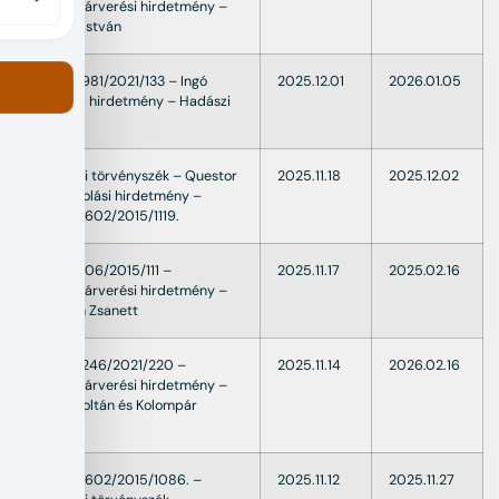
Ingatlanárverési hirdetmény –
Bognár István
479.V.0981/2021/133 – Ingó
2025.12.01
2026.01.05
árverési hirdetmény – Hadászi
Zsolt
Fővárosi törvényszék – Questor
2025.11.18
2025.12.02
felszámolási hirdetmény –
38.Fpk.1602/2015/1119.
479.V.1306/2015/111 –
2025.11.17
2025.02.16
Ingatlanárverési hirdetmény –
Horváth Zsanett
479.V.0246/2021/220 –
2025.11.14
2026.02.16
Ingatlanárverési hirdetmény –
Haller Zoltán és Kolompár
Katalin
38.Fpk.1602/2015/1086. –
2025.11.12
2025.11.27