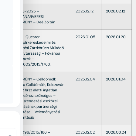
03919-3-2025 –
2025.12.12
2026.02.12
INGATLANARVERESI
HIRDETMENY – Deé Zoltán
Végzés – Questor
2026.01.05
2026.01.20
Értékpapírkereskedelmi és
Befektetési Zártkörűen Működő
Részvénytársaság – Fővárosi
Törvényszék –
38.Fpk.1602/2015/1763.
HIRDETMÉNY – Celldömölk
2025.12.04
2026.01.04
város – a Celldömölk, Kolozsvár
u. 1514/2 hrsz alatti ingatlan
fejlesztéséhez szükséges –
településrendezési eszközei
módosításának partnerségi
egyeztetése – Véleményezési
dokumentáció
297.V.0096/2015/166 –
2025.12.02
2026.03.24