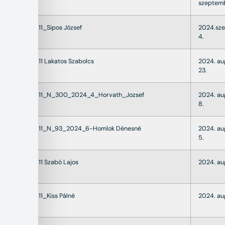
szeptemb
22011_Sipos József
2024.sz
4.
22011 Lakatos Szabolcs
2024. au
23.
22011_N_300_2024_4_Horvath_Jozsef
2024. au
8.
22011_N_93_2024_6-Homlok Dénesné
2024. au
5.
22011 Szabó Lajos
2024. au
22011_Kiss Pálné
2024. au