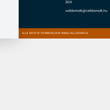
304
celldomolk@celldomolk.hu
ALLE RECHTE VORBEHALTEN! ©2026 CELLDÖMÖLK