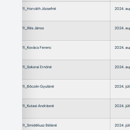
22011_Horváth Józsefné
2024. au
22011_Illés János
2024. au
22011_Kovács Ferenc
2024. au
22011_Sokorai Ernőné
2024. au
22011_Bőczén Gyuláné
2024. júli
22011_Kutasi Andrásné
2024. júli
22011_Smidéliusz Béláné
2024. júli