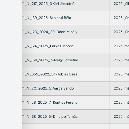
22011_N_217_2025_3 Kéri Józsefné
2025. júl
22011_N_139_2025-Szolnoki Béla
2025. jún
22011_N_120_2024_39-Bóczi Mihály
2025. jún
22011_N_124_2025_Farkas Jenőné
2025. má
22011_N_158_2025_7-Nagy Józsefné
2025. má
22011_N_359_2022_34-Tóbiás Géza
2025. már
22011_N_70_2025_5_Varga Sándor
2025. má
22011_N_58_2025_7_Kontics Ferenc
2025. má
22011_N_38_2025_5-Dr. Lipp Tamás
2025. má