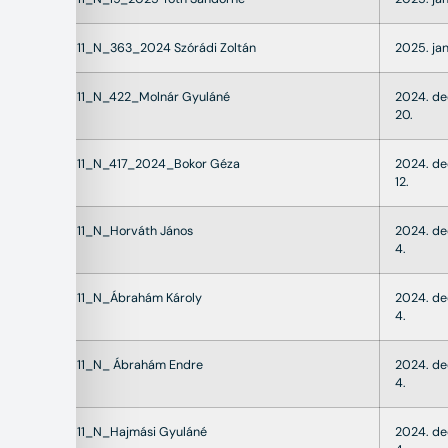
22011_N_363_2024 Szórádi Zoltán
2025. jan
22011_N_422_Molnár Gyuláné
2024. d
20.
22011_N_417_2024_Bokor Géza
2024. d
12.
22011_N_Horváth János
2024. d
4.
22011_N_Ábrahám Károly
2024. d
4.
22011_N_ Ábrahám Endre
2024. d
4.
22011_N_Hajmási Gyuláné
2024. d