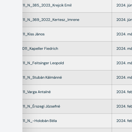
22011_N_385_2023_Krejcik Emil
2024. jún
22011_N_369_2022_Kertesz_Imrene
2024. jún
22011_Kiss János
2024. má
K22011_Kapeller Fiedrich
2024. má
22011_N_Feitsinger Leopold
2024. má
22011_N_Stubán Kálmánné
2024. má
22011_Varga Antalné
2024. fe
22011_N_Érszegi Józsefné
2024. feb
22011_N_-Holobán Béla
2024. feb