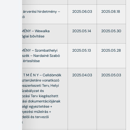
Ingatlan árverési hirdetmény –
2025.06.03
2025.08.18
Egri Ildikó
HIRDETMÉNY – Wewalka
2025.05.14
2025.05.30
technológiai bővítése
HIRDETMÉNY – Szombathelyi
2025.05.13
2025.05.28
Törvényszék – Nardainé Szabó
Melinda értesítése
H I R D E T M É N Y – Celldömölk
2025.04.03
2025.05.03
4 db részterületére vonatkozó
Településszerkezeti Terv, Helyi
Építési Szabályzat és
Szabályozási Terv kiegészített
módosítási dokumentációjának
partnerségi egyeztetése +
Véleményezési műleírás +
Megrendelői és tervezői
válaszok