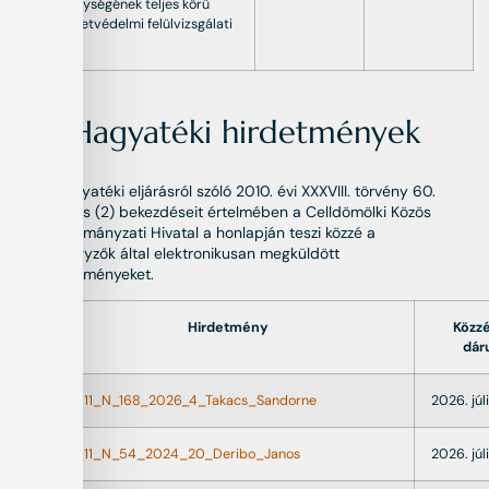
tevékenységének teljes körű
környezetvédelmi felülvizsgálati
eljárása
Hagyatéki hirdetmények
A hagyatéki eljárásról szóló 2010. évi XXXVIII. törvény 60.
§ (1) és (2) bekezdéseit értelmében a Celldömölki Közös
Önkormányzati Hivatal a honlapján teszi közzé a
közjegyzők által elektronikusan megküldött
hirdetményeket.
Hirdetmény
Közzé
dár
22011_N_168_2026_4_Takacs_Sandorne
2026. júli
22011_N_54_2024_20_Deribo_Janos
2026. júli