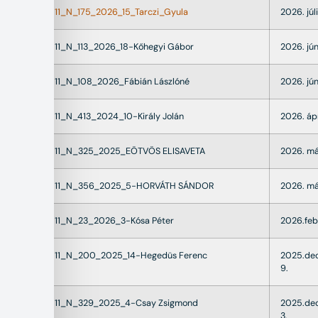
22011_N_175_2026_15_Tarczi_Gyula
2026. júli
22011_N_113_2026_18-Kőhegyi Gábor
2026. jún
22011_N_108_2026_Fábián Lászlóné
2026. jún
22011_N_413_2024_10-Király Jolán
2026. ápr
22011_N_325_2025_EÖTVÖS ELISAVETA
2026. már
22011_N_356_2025_5-HORVÁTH SÁNDOR
2026. má
22011_N_23_2026_3-Kósa Péter
2026.feb
22011_N_200_2025_14-Hegedüs Ferenc
2025.de
9.
22011_N_329_2025_4-Csay Zsigmond
2025.de
3.