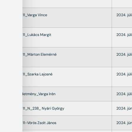
22011_Varga Vince
2024. júli
22011_Lukács Margit
2024. júli
22011_Márton Elemérné
2024. júli
22011_Szarka Lajosné
2024. júli
Hirdetmény_Varga Irén
2024. júl
22011_N_238_ Nyári György
2024. jún
22011-Vörös Zsolt János
2024. jún