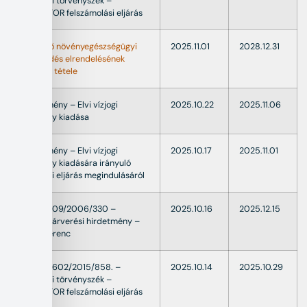
Fővárosi törvényszék –
QUAESTOR felszámolási eljárás
Kötelező növényegészségügyi
2025.11.01
2028.12.31
intézkedés elrendelésének
közhírré tétele
Hirdetmény – Elvi vízjogi
2025.10.22
2025.11.06
engedély kiadása
Hirdetmény – Elvi vízjogi
2025.10.17
2025.11.01
engedély kiadására irányuló
hatósági eljárás megindulásáról
479.V.1309/2006/330 –
2025.10.16
2025.12.15
Ingatlanárverési hirdetmény –
Kocsi Ferenc
38.Fpk.1602/2015/858. –
2025.10.14
2025.10.29
Fővárosi törvényszék –
QUAESTOR felszámolási eljárás